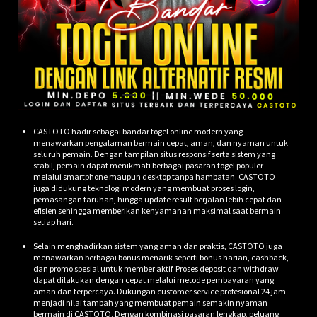
CASTOTO hadir sebagai bandar togel online modern yang
menawarkan pengalaman bermain cepat, aman, dan nyaman untuk
seluruh pemain. Dengan tampilan situs responsif serta sistem yang
stabil, pemain dapat menikmati berbagai pasaran togel populer
melalui smartphone maupun desktop tanpa hambatan. CASTOTO
juga didukung teknologi modern yang membuat proses login,
pemasangan taruhan, hingga update result berjalan lebih cepat dan
efisien sehingga memberikan kenyamanan maksimal saat bermain
setiap hari.
Selain menghadirkan sistem yang aman dan praktis, CASTOTO juga
menawarkan berbagai bonus menarik seperti bonus harian, cashback,
dan promo spesial untuk member aktif. Proses deposit dan withdraw
dapat dilakukan dengan cepat melalui metode pembayaran yang
aman dan terpercaya. Dukungan customer service profesional 24 jam
menjadi nilai tambah yang membuat pemain semakin nyaman
bermain di CASTOTO. Dengan kombinasi pasaran lengkap, peluang