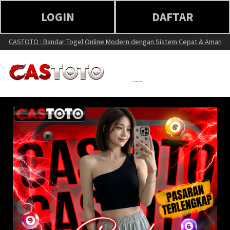
LOGIN
DAFTAR
CASTOTO : Bandar Togel Online Modern dengan Sistem Cepat & Aman