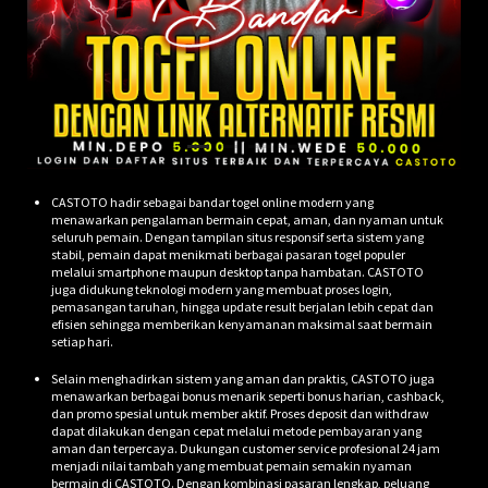
CASTOTO hadir sebagai bandar togel online modern yang
menawarkan pengalaman bermain cepat, aman, dan nyaman untuk
seluruh pemain. Dengan tampilan situs responsif serta sistem yang
stabil, pemain dapat menikmati berbagai pasaran togel populer
melalui smartphone maupun desktop tanpa hambatan. CASTOTO
juga didukung teknologi modern yang membuat proses login,
pemasangan taruhan, hingga update result berjalan lebih cepat dan
efisien sehingga memberikan kenyamanan maksimal saat bermain
setiap hari.
Selain menghadirkan sistem yang aman dan praktis, CASTOTO juga
menawarkan berbagai bonus menarik seperti bonus harian, cashback,
dan promo spesial untuk member aktif. Proses deposit dan withdraw
dapat dilakukan dengan cepat melalui metode pembayaran yang
aman dan terpercaya. Dukungan customer service profesional 24 jam
menjadi nilai tambah yang membuat pemain semakin nyaman
bermain di CASTOTO. Dengan kombinasi pasaran lengkap, peluang